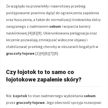
Ze względu na przewlekły i nawrotowy przebieg
postępowanie powinno dążyć do ograniczenia zapalenia
oraz łuszczenia, a także do normalizacji środowiska skóry
związanego z nadmiarem
sebum
i wsparcia bariery
naskórkowej [4][6][9]. Ukierunkowana pielęgnacja oraz
leczenie pozwalają zmniejszać widoczne objawy i
stabilizować przebieg choroby w obszarach bogatych w
gruczoły łojowe
[1][4][6][7][9].
Czy łojotok to to samo co
łojotokowe zapalenie skóry?
Nie.
Łojotok
to stan nadmiernego wydzielania
sebum
przez
gruczoły łojowe
. Jego obecność sprzyja rozwojowi