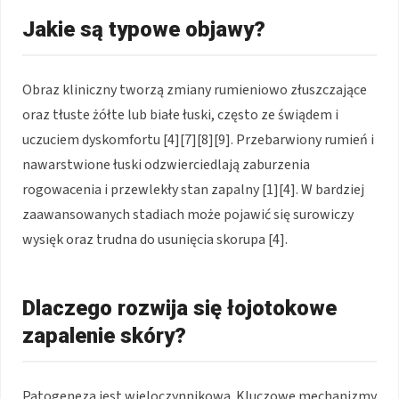
Jakie są typowe objawy?
Obraz kliniczny tworzą zmiany rumieniowo złuszczające
oraz tłuste żółte lub białe łuski, często ze świądem i
uczuciem dyskomfortu [4][7][8][9]. Przebarwiony rumień i
nawarstwione łuski odzwierciedlają zaburzenia
rogowacenia i przewlekły stan zapalny [1][4]. W bardziej
zaawansowanych stadiach może pojawić się surowiczy
wysięk oraz trudna do usunięcia skorupa [4].
Dlaczego rozwija się łojotokowe
zapalenie skóry?
Patogeneza jest wieloczynnikowa. Kluczowe mechanizmy