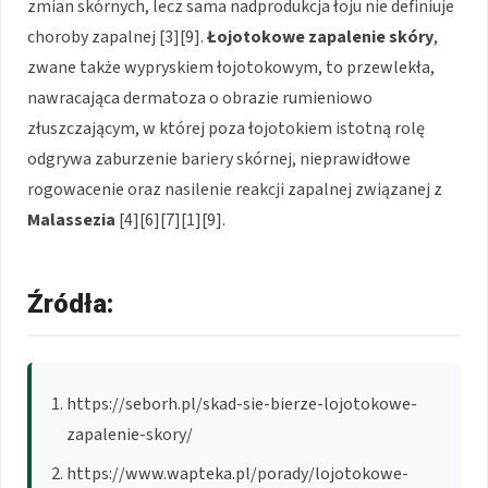
zmian skórnych, lecz sama nadprodukcja łoju nie definiuje
choroby zapalnej [3][9].
Łojotokowe zapalenie skóry
,
zwane także wypryskiem łojotokowym, to przewlekła,
nawracająca dermatoza o obrazie rumieniowo
złuszczającym, w której poza łojotokiem istotną rolę
odgrywa zaburzenie bariery skórnej, nieprawidłowe
rogowacenie oraz nasilenie reakcji zapalnej związanej z
Malassezia
[4][6][7][1][9].
Źródła:
https://seborh.pl/skad-sie-bierze-lojotokowe-
zapalenie-skory/
https://www.wapteka.pl/porady/lojotokowe-