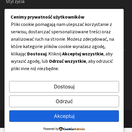
Styl życia
Uroda i zdrowie
Cenimy prywatność użytkowników
Porady
Pliki cookie pomagają nam ulepszać korzystanie z
serwisu, dostarczać spersonalizowane treści oraz
analizować ruch na stronie. Możesz zdecydować, na
Menu
które kategorie plików cookie wyrażasz zgodę,
klikając
Dostosuj
. Kliknij
Akceptuj wszystkie
, aby
O nas
wyrazić zgodę, lub
Odrzuć wszystkie
, aby odrzucić
pliki inne niż niezbędne.
Kontakt
Mapa strony
Dostosuj
Polityka prywatności
Odrzuć
Akceptuj
© 2026 KuzniaZdrowychNawykow.org.pl
Powered by