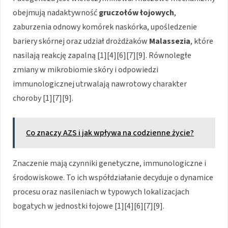
obejmują nadaktywność
gruczołów łojowych
,
zaburzenia odnowy komórek naskórka, upośledzenie
bariery skórnej oraz udział drożdżaków
Malassezia
, które
nasilają reakcję zapalną [1][4][6][7][9]. Równoległe
zmiany w mikrobiomie skóry i odpowiedzi
immunologicznej utrwalają nawrotowy charakter
choroby [1][7][9].
Co znaczy AZS i jak wpływa na codzienne życie?
Znaczenie mają czynniki genetyczne, immunologiczne i
środowiskowe. To ich współdziałanie decyduje o dynamice
procesu oraz nasileniach w typowych lokalizacjach
bogatych w jednostki łojowe [1][4][6][7][9].