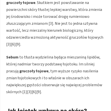
gruczoły łojowe
. Skutkiem jest powstawanie na
powierzchni skóry tłustej lepkiej warstwy, która zmienia
jej środowisko i może torować drogę rumieniowo
złuszczającym zmianom [3]. Nie jest to jedna sztywna
wartość, lecz mierzalny kierunek biologiczny, który
odzwierciedla wzmożoną aktywność gruczołów łojowych
[3][6][9].
Sebum
to tłusta wydzielina będąca mieszaniną lipidów,
której nadmiar tworzy podstawę łojotoku. Im silniej
pracują
gruczoły łojowe
, tym wyższe ryzyko nasilenia
zmian łojotokowych i to właśnie w obszarach ich
największej gęstości obserwuje się najwięcej problemów
skórnych [1][3][6][9].
Jak łojotok wpływa na skórę?