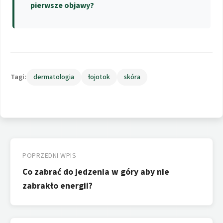
pierwsze objawy?
Tagi:
dermatologia
łojotok
skóra
Nawigacja
wpisu
POPRZEDNI WPIS
Co zabrać do jedzenia w góry aby nie
zabrakło energii?