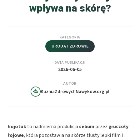
wpływa na skórę?
KATEGORIA
URODA I ZDROWIE
DATA PUBLIKACJI
2026-06-05
AUTOR
KuzniaZdrowychNawykow.org.pl
Łojotok
to nadmierna produkcja
sebum
przez
gruczoły
łojowe
, która pozostawia na skórze tłusty lepki film i