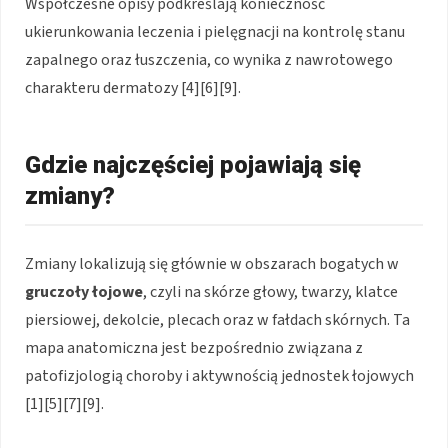
Współczesne opisy podkreślają konieczność
ukierunkowania leczenia i pielęgnacji na kontrolę stanu
zapalnego oraz łuszczenia, co wynika z nawrotowego
charakteru dermatozy [4][6][9].
Gdzie najczęściej pojawiają się
zmiany?
Zmiany lokalizują się głównie w obszarach bogatych w
gruczoły łojowe
, czyli na skórze głowy, twarzy, klatce
piersiowej, dekolcie, plecach oraz w fałdach skórnych. Ta
mapa anatomiczna jest bezpośrednio związana z
patofizjologią choroby i aktywnością jednostek łojowych
[1][5][7][9].