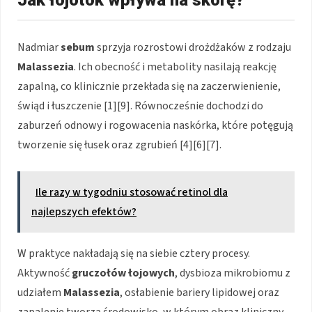
Nadmiar
sebum
sprzyja rozrostowi drożdżaków z rodzaju
Malassezia
. Ich obecność i metabolity nasilają reakcję
zapalną, co klinicznie przekłada się na zaczerwienienie,
świąd i łuszczenie [1][9]. Równocześnie dochodzi do
zaburzeń odnowy i rogowacenia naskórka, które potęgują
tworzenie się łusek oraz zgrubień [4][6][7].
Ile razy w tygodniu stosować retinol dla
najlepszych efektów?
W praktyce nakładają się na siebie cztery procesy.
Aktywność
gruczołów łojowych
, dysbioza mikrobiomu z
udziałem
Malassezia
, osłabienie bariery lipidowej oraz
zapalenie tworzą środowisko, w którym obraz kliniczny