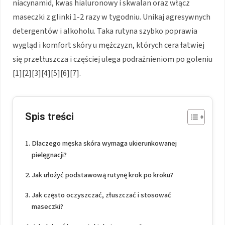
niacynamid, kwas hialuronowy i skwalan oraz włącz
maseczki z glinki 1-2 razy w tygodniu. Unikaj agresywnych
detergentów i alkoholu. Taka rutyna szybko poprawia
wygląd i komfort skóry u mężczyzn, których cera łatwiej
się przetłuszcza i częściej ulega podrażnieniom po goleniu
[1][2][3][4][5][6][7].
Spis treści
Dlaczego męska skóra wymaga ukierunkowanej
pielęgnacji?
Jak ułożyć podstawową rutynę krok po kroku?
Jak często oczyszczać, złuszczać i stosować
maseczki?