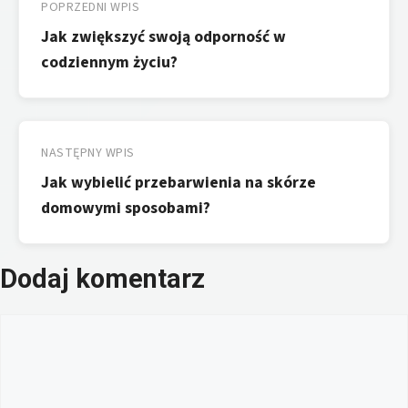
wpisu
POPRZEDNI WPIS
Jak zwiększyć swoją odporność w
codziennym życiu?
NASTĘPNY WPIS
Jak wybielić przebarwienia na skórze
domowymi sposobami?
Dodaj komentarz
Komentarz