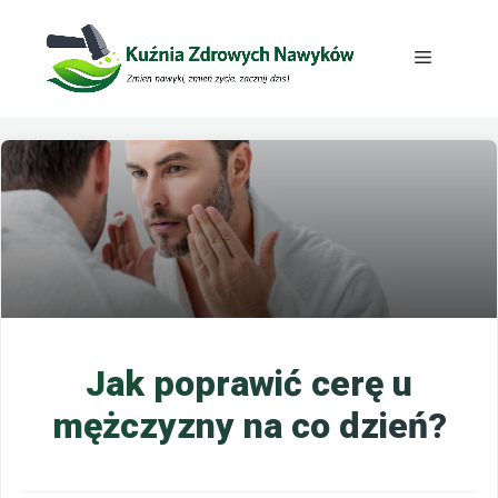
Przejdź
do
Menu
treści
Jak poprawić cerę u
mężczyzny na co dzień?