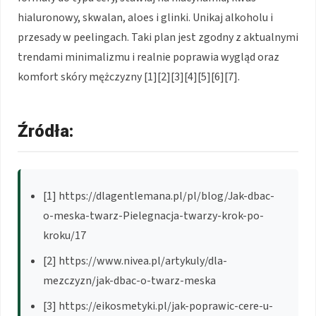
hialuronowy, skwalan, aloes i glinki. Unikaj alkoholu i
przesady w peelingach. Taki plan jest zgodny z aktualnymi
trendami minimalizmu i realnie poprawia wygląd oraz
komfort skóry mężczyzny [1][2][3][4][5][6][7].
Źródła:
[1] https://dlagentlemana.pl/pl/blog/Jak-dbac-
o-meska-twarz-Pielegnacja-twarzy-krok-po-
kroku/17
[2] https://www.nivea.pl/artykuly/dla-
mezczyzn/jak-dbac-o-twarz-meska
[3] https://eikosmetyki.pl/jak-poprawic-cere-u-