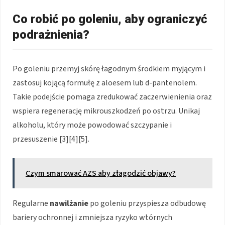
Co robić po goleniu, aby ograniczyć
podrażnienia?
Po goleniu przemyj skórę łagodnym środkiem myjącym i
zastosuj kojącą formułę z aloesem lub d-pantenolem.
Takie podejście pomaga zredukować zaczerwienienia oraz
wspiera regenerację mikrouszkodzeń po ostrzu. Unikaj
alkoholu, który może powodować szczypanie i
przesuszenie [3][4][5].
Czym smarować AZS aby złagodzić objawy?
Regularne
nawilżanie
po goleniu przyspiesza odbudowę
bariery ochronnej i zmniejsza ryzyko wtórnych