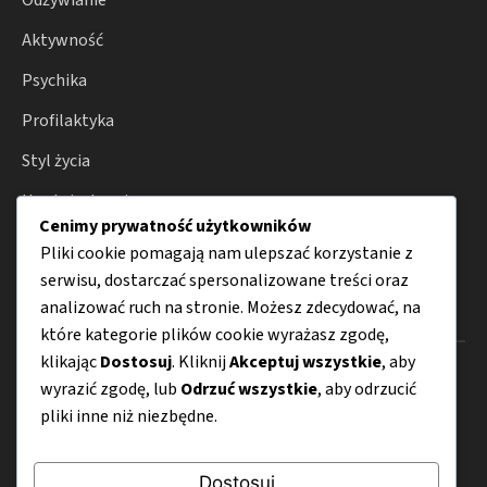
Odżywianie
Aktywność
Psychika
Profilaktyka
Styl życia
Uroda i zdrowie
Cenimy prywatność użytkowników
Porady
Pliki cookie pomagają nam ulepszać korzystanie z
serwisu, dostarczać spersonalizowane treści oraz
analizować ruch na stronie. Możesz zdecydować, na
Menu
które kategorie plików cookie wyrażasz zgodę,
klikając
Dostosuj
. Kliknij
Akceptuj wszystkie
, aby
O nas
wyrazić zgodę, lub
Odrzuć wszystkie
, aby odrzucić
pliki inne niż niezbędne.
Kontakt
Mapa strony
Dostosuj