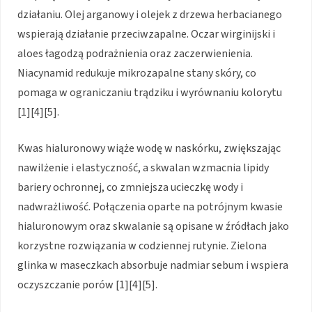
działaniu. Olej arganowy i olejek z drzewa herbacianego
wspierają działanie przeciwzapalne. Oczar wirginijski i
aloes łagodzą podrażnienia oraz zaczerwienienia.
Niacynamid redukuje mikrozapalne stany skóry, co
pomaga w ograniczaniu trądziku i wyrównaniu kolorytu
[1][4][5].
Kwas hialuronowy wiąże wodę w naskórku, zwiększając
nawilżenie i elastyczność, a skwalan wzmacnia lipidy
bariery ochronnej, co zmniejsza ucieczkę wody i
nadwrażliwość. Połączenia oparte na potrójnym kwasie
hialuronowym oraz skwalanie są opisane w źródłach jako
korzystne rozwiązania w codziennej rutynie. Zielona
glinka w maseczkach absorbuje nadmiar sebum i wspiera
oczyszczanie porów [1][4][5].