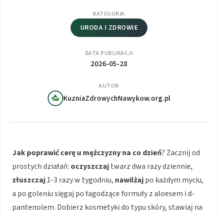
KATEGORIA
URODA I ZDROWIE
DATA PUBLIKACJI
2026-05-28
AUTOR
KuzniaZdrowychNawykow.org.pl
Jak poprawić cerę u mężczyzny na co dzień
? Zacznij od
prostych działań:
oczyszczaj
twarz dwa razy dziennie,
złuszczaj
1-3 razy w tygodniu,
nawilżaj
po każdym myciu,
a po goleniu sięgaj po łagodzące formuły z aloesem i d-
pantenolem. Dobierz kosmetyki do typu skóry, stawiaj na