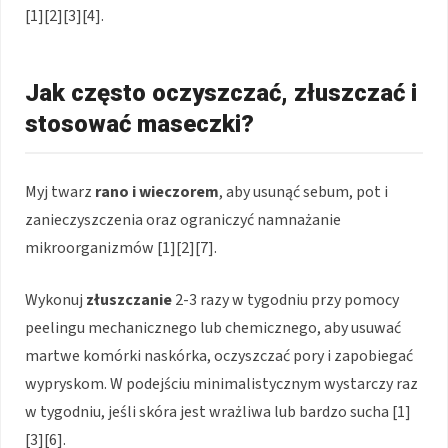
[1][2][3][4].
Jak często oczyszczać, złuszczać i
stosować maseczki?
Myj twarz
rano i wieczorem
, aby usunąć sebum, pot i
zanieczyszczenia oraz ograniczyć namnażanie
mikroorganizmów [1][2][7].
Wykonuj
złuszczanie
2-3 razy w tygodniu przy pomocy
peelingu mechanicznego lub chemicznego, aby usuwać
martwe komórki naskórka, oczyszczać pory i zapobiegać
wypryskom. W podejściu minimalistycznym wystarczy raz
w tygodniu, jeśli skóra jest wrażliwa lub bardzo sucha [1]
[3][6].