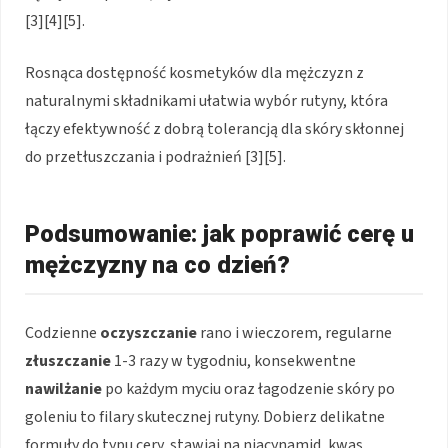
[3][4][5].
Rosnąca dostępność kosmetyków dla mężczyzn z
naturalnymi składnikami ułatwia wybór rutyny, która
łączy efektywność z dobrą tolerancją dla skóry skłonnej
do przetłuszczania i podrażnień [3][5].
Podsumowanie: jak poprawić cerę u
mężczyzny na co dzień?
Codzienne
oczyszczanie
rano i wieczorem, regularne
złuszczanie
1-3 razy w tygodniu, konsekwentne
nawilżanie
po każdym myciu oraz łagodzenie skóry po
goleniu to filary skutecznej rutyny. Dobierz delikatne
formuły do typu cery, stawiaj na niacynamid, kwas