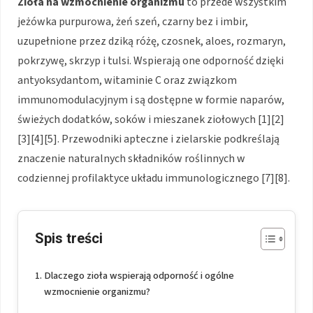
Zioła na wzmocnienie organizmu
to przede wszystkim
jeżówka purpurowa, żeń szeń, czarny bez i imbir,
uzupełnione przez dziką różę, czosnek, aloes, rozmaryn,
pokrzywę, skrzyp i tulsi. Wspierają one odporność dzięki
antyoksydantom, witaminie C oraz związkom
immunomodulacyjnym i są dostępne w formie naparów,
świeżych dodatków, soków i mieszanek ziołowych [1][2]
[3][4][5]. Przewodniki apteczne i zielarskie podkreślają
znaczenie naturalnych składników roślinnych w
codziennej profilaktyce układu immunologicznego [7][8].
Spis treści
Dlaczego zioła wspierają odporność i ogólne
wzmocnienie organizmu?