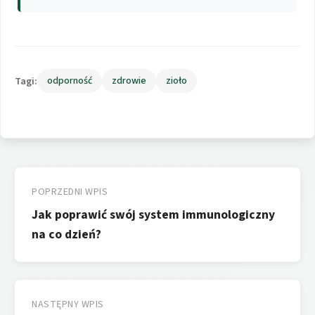
Tagi:
odporność
zdrowie
zioło
Nawigacja
wpisu
POPRZEDNI WPIS
Jak poprawić swój system immunologiczny
na co dzień?
NASTĘPNY WPIS