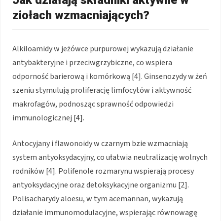
Jak działają składniki aktywne w
ziołach wzmacniających?
Alkiloamidy w jeżówce purpurowej wykazują działanie
antybakteryjne i przeciwgrzybiczne, co wspiera
odporność barierową i komórkową [4]. Ginsenozydy w żeń
szeniu stymulują proliferację limfocytów i aktywność
makrofagów, podnosząc sprawność odpowiedzi
immunologicznej [4].
Antocyjany i flawonoidy w czarnym bzie wzmacniają
system antyoksydacyjny, co ułatwia neutralizację wolnych
rodników [4]. Polifenole rozmarynu wspierają procesy
antyoksydacyjne oraz detoksykacyjne organizmu [2].
Polisacharydy aloesu, w tym acemannan, wykazują
działanie immunomodulacyjne, wspierając równowagę