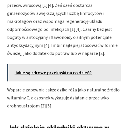
przeciwwirusową [1][4]. Żeń szeń dostarcza
ginsenozydów zwiększających liczbę limfocytów i
makrofagów oraz wspomaga regenerację układu
odpornościowego po infekcjach [1][4]. Czarny bez jest
bogaty w antocyjany i flawonoidy o silnym potencjale
antyoksydacyjnym [4]. Imbir najlepiej stosować w formie
świeżej, jako dodatek do potraw lub w naparze [2].
Jakie są zdrowe przekąski na co dzień?
Wsparcie zapewnia także dzika róża jako naturalne źródło
witaminy C, a czosnek wykazuje działanie przeciwko
drobnoustrojom [2][5].