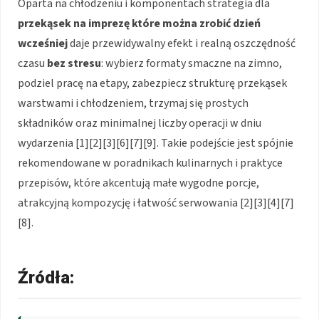
Oparta na chłodzeniu i komponentach strategia dla
przekąsek na imprezę
które można zrobić dzień
wcześniej
daje przewidywalny efekt i realną oszczędność
czasu
bez stresu
: wybierz formaty smaczne na zimno,
podziel pracę na etapy, zabezpiecz strukturę przekąsek
warstwami i chłodzeniem, trzymaj się prostych
składników oraz minimalnej liczby operacji w dniu
wydarzenia [1][2][3][6][7][9]. Takie podejście jest spójnie
rekomendowane w poradnikach kulinarnych i praktyce
przepisów, które akcentują małe wygodne porcje,
atrakcyjną kompozycję i łatwość serwowania [2][3][4][7]
[8].
Źródła: