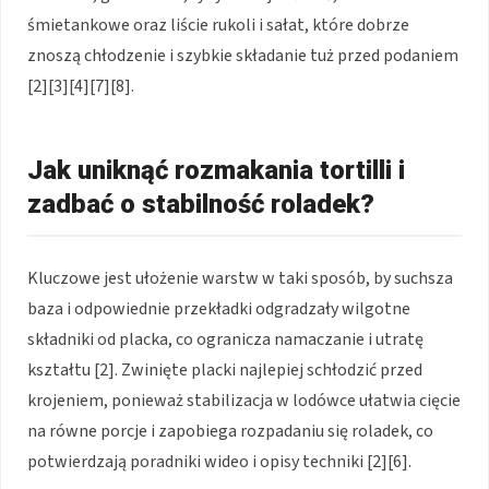
śmietankowe oraz liście rukoli i sałat, które dobrze
znoszą chłodzenie i szybkie składanie tuż przed podaniem
[2][3][4][7][8].
Jak uniknąć rozmakania tortilli i
zadbać o stabilność roladek?
Kluczowe jest ułożenie warstw w taki sposób, by suchsza
baza i odpowiednie przekładki odgradzały wilgotne
składniki od placka, co ogranicza namaczanie i utratę
kształtu [2]. Zwinięte placki najlepiej schłodzić przed
krojeniem, ponieważ stabilizacja w lodówce ułatwia cięcie
na równe porcje i zapobiega rozpadaniu się roladek, co
potwierdzają poradniki wideo i opisy techniki [2][6].