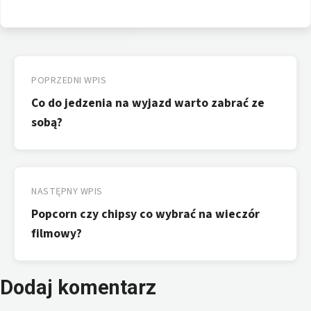
Nawigacja
wpisu
POPRZEDNI WPIS
Co do jedzenia na wyjazd warto zabrać ze
sobą?
NASTĘPNY WPIS
Popcorn czy chipsy co wybrać na wieczór
filmowy?
Dodaj komentarz