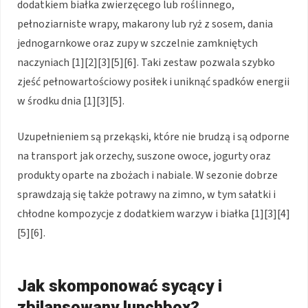
dodatkiem białka zwierzęcego lub roślinnego,
pełnoziarniste wrapy, makarony lub ryż z sosem, dania
jednogarnkowe oraz zupy w szczelnie zamkniętych
naczyniach [1][2][3][5][6]. Taki zestaw pozwala szybko
zjeść pełnowartościowy posiłek i uniknąć spadków energii
w środku dnia [1][3][5].
Uzupełnieniem są przekąski, które nie brudzą i są odporne
na transport jak orzechy, suszone owoce, jogurty oraz
produkty oparte na zbożach i nabiale. W sezonie dobrze
sprawdzają się także potrawy na zimno, w tym sałatki i
chłodne kompozycje z dodatkiem warzyw i białka [1][3][4]
[5][6].
Jak skomponować sycący i
zbilansowany lunchbox?