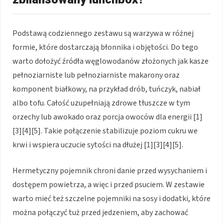
Podstawą codziennego zestawu są warzywa w różnej
formie, które dostarczają błonnika i objętości. Do tego
warto dołożyć źródła węglowodanów złożonych jak kasze
pełnoziarniste lub pełnoziarniste makarony oraz
komponent białkowy, na przykład drób, tuńczyk, nabiał
albo tofu. Całość uzupełniają zdrowe tłuszcze w tym
orzechy lub awokado oraz porcja owoców dla energii [1]
[3][4][5]. Takie połączenie stabilizuje poziom cukru we
krwi i wspiera uczucie sytości na dłużej [1][3][4][5].
Hermetyczny pojemnik chroni danie przed wysychaniem i
dostępem powietrza, a więc i przed psuciem. W zestawie
warto mieć też szczelne pojemniki na sosy i dodatki, które
można połączyć tuż przed jedzeniem, aby zachować