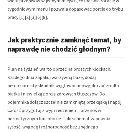
wielu przepisów w jednym miejscu, co ułatwia rotację w
tygodniowym menu i pozwala dopasować porcje do trybu
pracy [1][2][3][6][8].
Jak praktycznie zamknąć temat, by
naprawdę nie chodzić głodnym?
Plan na tydzień warto oprzeć na prostych klockach.
Każdego dnia zapakuj warzywną bazę, dodaj
pełnoziarnisty składnik węglowodanowy, dorzuć źródło
białka i niewielką porcję zdrowych tłuszczów. Do
pojemnika dołącz szczelnie zamkniętą przekąskę i napój.
Całość przygotuj z wyprzedzeniem i przenoś w
hermetycznym lunchboxie. Taki schemat zapewnia
sytość, wygodę i różnorodność bez zbędnego