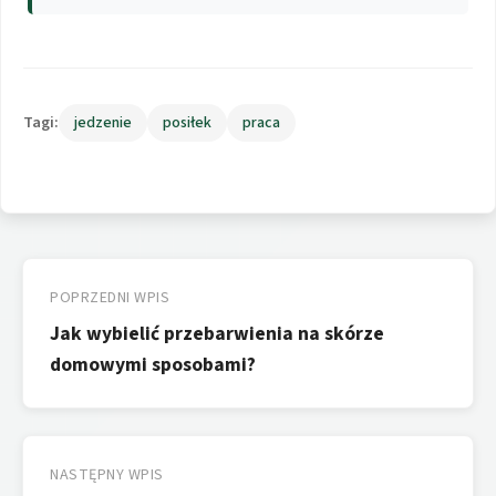
Tagi:
jedzenie
posiłek
praca
Nawigacja
wpisu
POPRZEDNI WPIS
Jak wybielić przebarwienia na skórze
domowymi sposobami?
NASTĘPNY WPIS