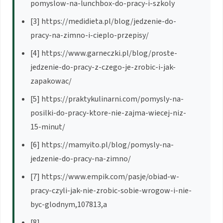
pomyslow-na-lunchbox-do-pracy-i-szkoly
[3] https://medidieta.pl/blog/jedzenie-do-
pracy-na-zimno-i-cieplo-przepisy/
[4] https://www.garneczki.pl/blog/proste-
jedzenie-do-pracy-z-czego-je-zrobic-i-jak-
zapakowac/
[5] https://praktykulinarni.com/pomysly-na-
posilki-do-pracy-ktore-nie-zajma-wiecej-niz-
15-minut/
[6] https://mamyito.pl/blog/pomysly-na-
jedzenie-do-pracy-na-zimno/
[7] https://www.empik.com/pasje/obiad-w-
pracy-czyli-jak-nie-zrobic-sobie-wrogow-i-nie-
byc-glodnym,107813,a
[8]