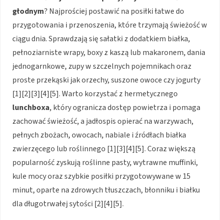
głodnym
? Najprościej postawić na posiłki łatwe do
przygotowania i przenoszenia, które trzymają świeżość w
ciągu dnia. Sprawdzają się sałatki z dodatkiem białka,
pełnoziarniste wrapy, boxy z kaszą lub makaronem, dania
jednogarnkowe, zupy w szczelnych pojemnikach oraz
proste przekąski jak orzechy, suszone owoce czy jogurty
[1][2][3][4][5]. Warto korzystać z hermetycznego
lunchboxa
, który ogranicza dostęp powietrza i pomaga
zachować świeżość, a jadłospis opierać na warzywach,
pełnych zbożach, owocach, nabiale i źródłach białka
zwierzęcego lub roślinnego [1][3][4][5]. Coraz większą
popularność zyskują roślinne pasty, wytrawne muffinki,
kule mocy oraz szybkie posiłki przygotowywane w 15
minut, oparte na zdrowych tłuszczach, błonniku i białku
dla długotrwałej sytości [2][4][5].