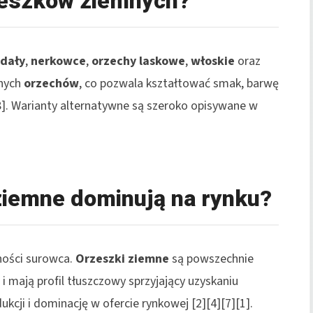
zeszków ziemnych?
dały
,
nerkowce
,
orzechy laskowe
,
włoskie
oraz
żnych
orzechów
, co pozwala kształtować smak, barwę
[8]. Warianty alternatywne są szeroko opisywane w
ziemne dominują na rynku?
lności surowca.
Orzeszki ziemne
są powszechnie
i mają profil tłuszczowy sprzyjający uzyskaniu
dukcji i dominację w ofercie rynkowej [2][4][7][1].