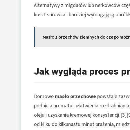
Alternatywy z migdałów lub nerkowców częś
koszt surowca i bardziej wymagającą obróbkę
Masło z orzechów ziemnych do czego można
Jak wygląda proces p
Domowe
masło orzechowe
powstaje zazwy
podbicia aromatu i ułatwienia rozdrabniania
oleju i uzyskania kremowej konsystencji [3]
od kilku do kilkunastu minut prażenia, międ