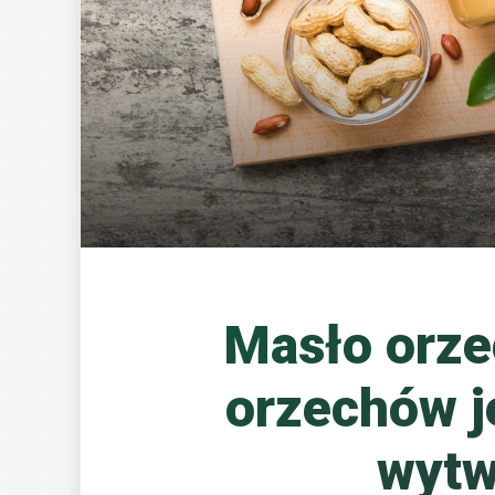
Masło orze
orzechów j
wytw