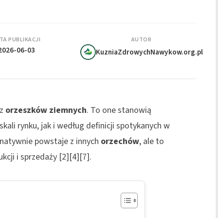
TA PUBLIKACJI
AUTOR
2026-06-03
KuzniaZdrowychNawykow.org.pl
 z
orzeszków ziemnych
. To one stanowią
ali rynku, jak i według definicji spotykanych w
rnatywnie powstaje z innych
orzechów
, ale to
ji i sprzedaży [2][4][7].