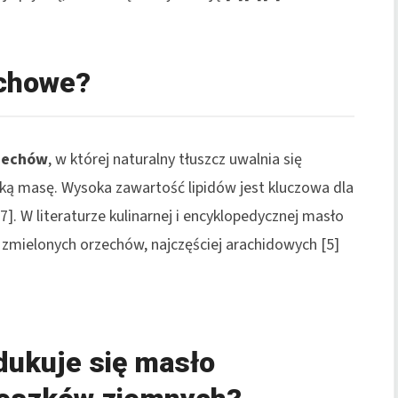
echowe?
zechów
, w której naturalny tłuszcz uwalnia się
dką masę. Wysoka zawartość lipidów jest kluczowa dla
]. W literaturze kulinarnej i encyklopedycznej masło
z zmielonych orzechów, najczęściej arachidowych [5]
dukuje się masło