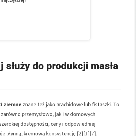
najczęściej?
j służy do produkcji masła
ki ziemne
znane też jako arachidowe lub fistaszki. To
zarówno przemysłowo, jak i w domowych
szerokiej dostępności, ceny i odpowiedniej
aje płynną, kremową konsystencję [2][1][7].