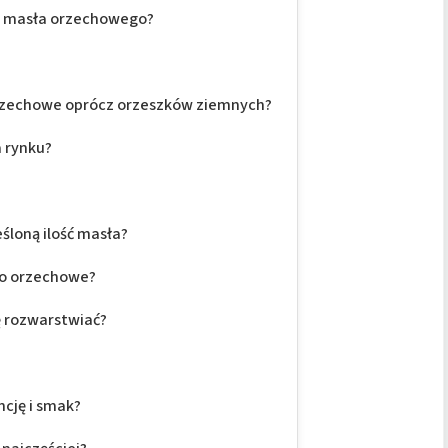
cji masła orzechowego?
orzechowe oprócz orzeszków ziemnych?
a rynku?
śloną ilość masła?
ło orzechowe?
ę rozwarstwiać?
cję i smak?