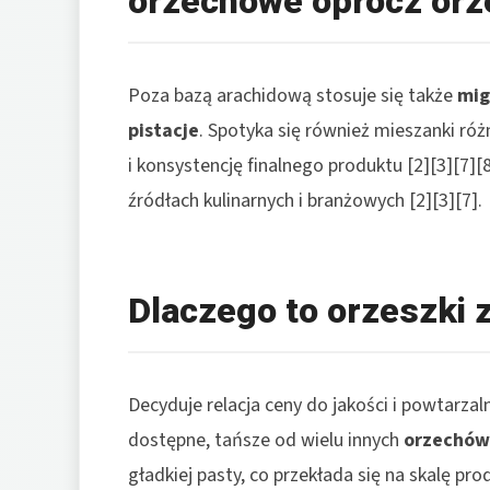
orzechowe oprócz or
Poza bazą arachidową stosuje się także
mig
pistacje
. Spotyka się również mieszanki ró
i konsystencję finalnego produktu [2][3][7]
źródłach kulinarnych i branżowych [2][3][7].
Dlaczego to orzeszki 
Decyduje relacja ceny do jakości i powtarza
dostępne, tańsze od wielu innych
orzechów
gładkiej pasty, co przekłada się na skalę pro