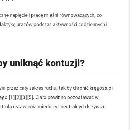
zne napięcie i pracę mięśni równoważących, co
filaktykę urazów podczas aktywności codziennych i
by uniknąć kontuzji?
a przez cały zakres ruchu, tak by chronić kręgosłup i
ego [1][2][3][5]. Ciało powinno pozostawać w
ontrolą ustawienia miednicy i neutralnych krzywizn