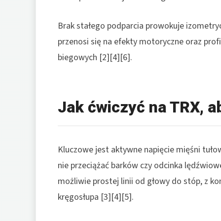
Brak stałego podparcia prowokuje izometryc
przenosi się na efekty motoryczne oraz pro
biegowych [2][4][6].
Jak ćwiczyć na TRX, a
Kluczowe jest aktywne napięcie mięśni tułowi
nie przeciążać barków czy odcinka lędźwiow
możliwie prostej linii od głowy do stóp, z k
kręgosłupa [3][4][5].